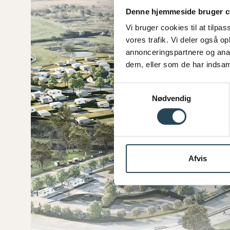
Denne hjemmeside bruger c
Vi bruger cookies til at tilpas
vores trafik. Vi deler også 
annonceringspartnere og anal
dem, eller som de har indsaml
S
Nødvendig
a
m
t
y
k
Afvis
k
e
v
a
l
g