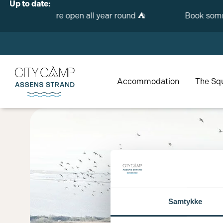
Up to date:
We are open all year round ⛺️
Book sommer
Accommodation
The Sq
Samtykke