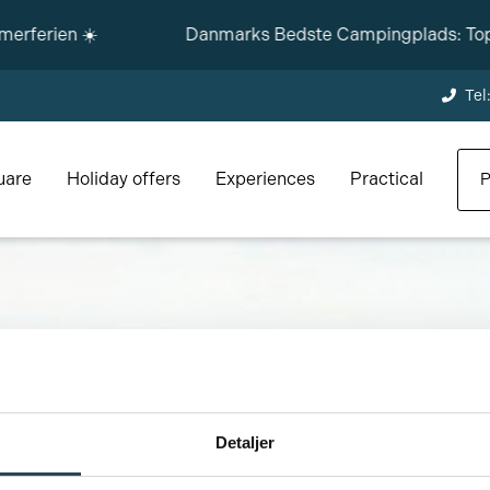
ferien ☀️
Danmarks Bedste Campingplads: Top 3 
Te
uare
Holiday offers
Experiences
Practical
P
Detaljer