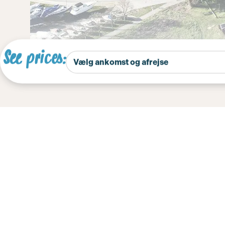
See prices:
Forside
Season prices 2026
Season pric
Below you’ll find prices for our seas
We’ll help you put together the bes
Further down the page, you’ll also 