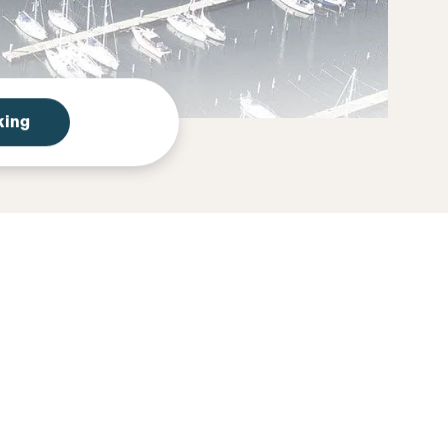
king
ther call us or send us an email.
psite according to your wishes.
can read more about what
included in