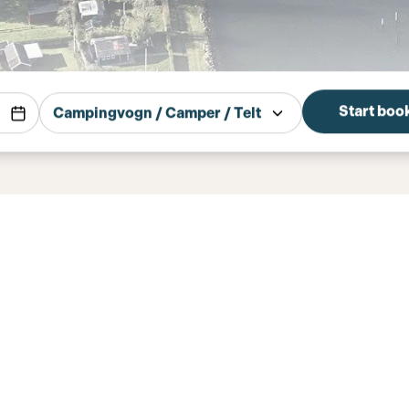
Start boo
Campingvogn / Camper / Telt
es 2026
onal pitches for 2026. To book a seasonal pitch, ei
t season and choose the perfect pitch at the cam
find possible options for your season seat. You 