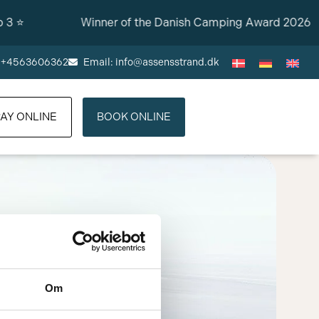
⭐️
Winner of the Danish Camping Award 2026 🏆
l:+4563606362
Email: info@assensstrand.dk
AY ONLINE
BOOK ONLINE
Om