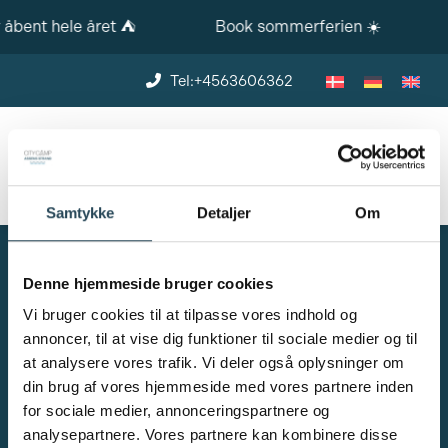
bent hele året ⛺️
Book sommerferien ☀️
Tel:+4563606362
BOOK
Samtykke
Detaljer
Om
Camping på
Denne hjemmeside bruger cookies
Fyn
Vi bruger cookies til at tilpasse vores indhold og
annoncer, til at vise dig funktioner til sociale medier og til
at analysere vores trafik. Vi deler også oplysninger om
din brug af vores hjemmeside med vores partnere inden
Velkommen til
for sociale medier, annonceringspartnere og
CityCamp Assens Strand
Danmarks Nyeste Campingplads
analysepartnere. Vores partnere kan kombinere disse