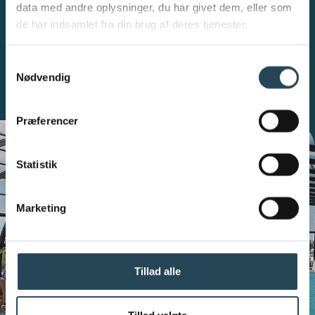
data med andre oplysninger, du har givet dem, eller som
SE HVAD VI TILBYDER
de har indsamlet fra din brug af deres tjenester.
S
Nødvendig
a
m
t
Præferencer
y
k
k
Statistik
e
v
Marketing
a
l
g
Tillad alle