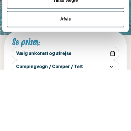
Tillad valgte
Afvis
Se priser:
Campingvogn / Camper / Telt
Start booking
Derfor skal du
vælge camping på