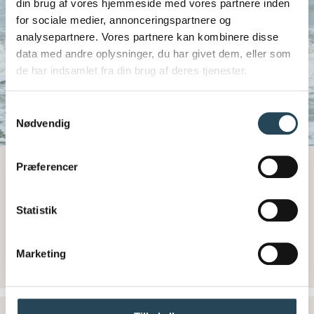
din brug af vores hjemmeside med vores partnere inden
for sociale medier, annonceringspartnere og
analysepartnere. Vores partnere kan kombinere disse
data med andre oplysninger, du har givet dem, eller som
de har indsamlet fra din brug af deres tjenester.
S
Nødvendig
a
m
t
Se priser:
Præferencer
y
k
k
Statistik
e
Campingvogn / Camper / Telt
v
Marketing
a
Start booking
l
g