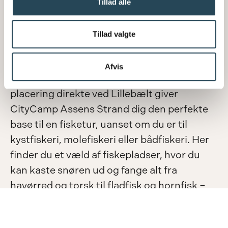
Tillad alle
Forside
Fiskeri i Assens
Fiskeri i Assens
Tillad valgte
Assens og det omkringliggende område er
Afvis
et sandt paradis for lystfiskere! Med sin
placering direkte ved Lillebælt giver
CityCamp Assens Strand dig den perfekte
base til en fisketur, uanset om du er til
kystfiskeri, molefiskeri eller bådfiskeri. Her
finder du et væld af fiskepladser, hvor du
kan kaste snøren ud og fange alt fra
havørred og torsk til fladfisk og hornfisk –
alt sammen i naturskønne omgivelser.
De bedste fiskepladser nær