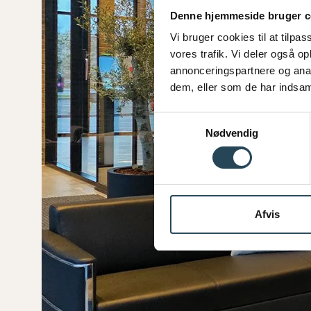
Denne hjemmeside bruger c
Vi bruger cookies til at tilpas
vores trafik. Vi deler også 
annonceringspartnere og anal
dem, eller som de har indsaml
S
Nødvendig
a
m
t
y
k
Afvis
k
e
v
a
l
g