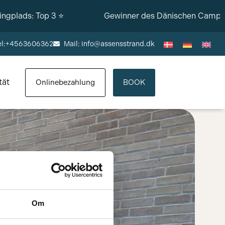
lads: Top 3 ⭐️
Gewinner des Dänischen Campingp
el:+4563606362
Mail: info@assensstrand.dk
tät
Onlinebezahlung
BOOK
Om