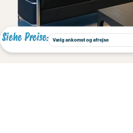
Siehe Preise:
Forside
Öffnungszeiten
Öffnungszei
Nachfolgend finden Sie die releva
Rezeption