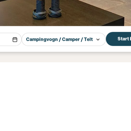
Start
Campingvogn / Camper / Telt
ten
nten Öffnungszeiten für den Standort im Allgeme
Spielplätze